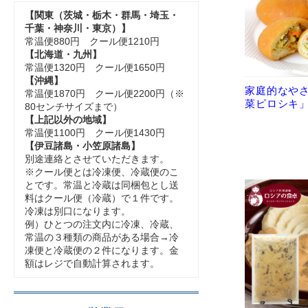
【関東（茨城・栃木・群馬・埼玉・
千葉・神奈川・東京）】
常温便880円 クール便1210円
【北海道・九州】
常温便1320円 クール便1650円
【沖縄】
家庭的なや
常温便1870円 クール便2200円（※
菜ピロシキ」
80センチサイズまで）
【上記以外の地域】
常温便1100円 クール便1430円
【伊豆諸島・小笠原諸島】
別途連絡とさせていただきます。
※クール便とは冷凍便、冷蔵便のこ
とです。常温と冷蔵は同梱包とし送
料はクール便（冷蔵）で１件です。
冷凍は別口になります。
例）ひとつの注文内に冷凍、冷蔵、
常温の３種類の商品がある場合→冷
凍便と冷蔵便の２件になります。金
額はレジで自動計算されます。