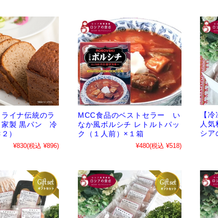
【冷
MCC食品のベストセラー い
クライナ伝統のラ
人気
なか風ボルシチ レトルトパッ
家製 黒パン 冷
シア
ク（１人前）×１箱
×２）
¥480
(税込 ¥518)
¥830
(税込 ¥896)