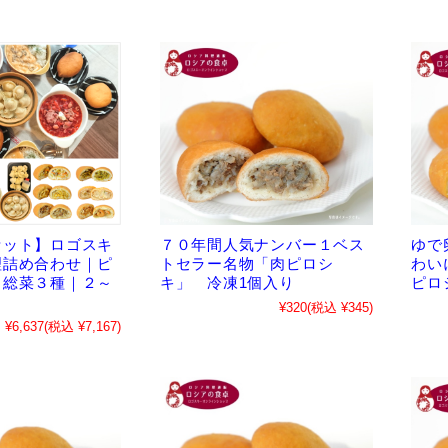
セット】ロゴスキ
７０年間人気ナンバー１ベス
ゆで
理詰め合わせ｜ピ
トセラー名物「肉ピロシ
わい
＋総菜３種｜２～
キ」 冷凍1個入り
ピロ
¥320
(税込 ¥345)
¥6,637
(税込 ¥7,167)