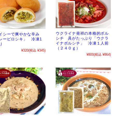
ウクライナ発祥の本格的ボル
イシーで爽やかな辛み
シチ 具がたっぷり「ウクラ
レーピロシキ」 冷凍1
イナボルシチ」 冷凍１人前
り
（２４０ｇ）
¥320
(税込 ¥345)
¥800
(税込 ¥864)