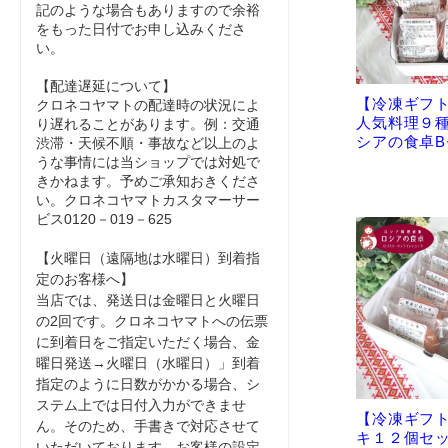
記のような場合もありますので余裕
をもった日付でお申し込みくださ
い。
【配達遅延について】
【冷凍ギフト
クロネコヤマトの配達時の状況によ
人気料理９
り遅れることがあります。例：交通
シアの食卓B
渋滞・天候不順・事故など以上のよ
うな事情には当ショップでは対処で
きかねます。予めご承知おきくださ
い。クロネコヤマトカスタマーサー
ビス0120－019－625
【火曜日（遠隔地は水曜日）到着指
定のお客様へ】
当店では、発送日は金曜日と火曜日
の2回です。クロネコヤマトへの伝票
に到着日をご指定いただく場合、金
曜日発送→火曜日（水曜日）」到着
指定のように日数がかかる場合、シ
ステム上では日付入力ができませ
【冷凍ギフト
ん。そのため、手書きで対応させて
キ１２個セ
いただいております。お客様の設定