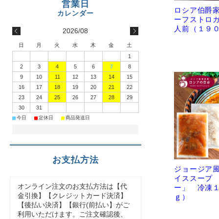
ロシア伯爵
ーフストロ
人前（１９
2026/08
日
月
火
水
木
金
土
1
2
3
4
5
6
7
8
9
10
11
12
13
14
15
16
17
18
19
20
21
22
23
24
25
26
27
28
29
30
31
■
■
■
今日
定休日
商品発送日
お支払方法
ジョージア風
イススープ
オンライン注文のお支払方法は【代
ー」 冷凍
金引換】【クレジットカード決済】
ｇ）
【後払い決済】【銀行(前払い】がご
利用いただけます。ご注文確認後、