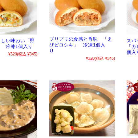
プリプリの食感と旨味 「え
スパ
さしい味わい「野
びピロシキ」 冷凍1個入
「カ
 冷凍1個入り
り
個入
¥320
(税込 ¥345)
¥320
(税込 ¥345)