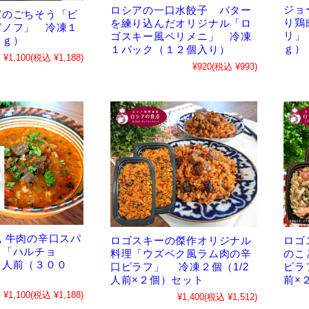
ジョ
ロシアの一口水餃子 バター
家のごちそう「ビ
り鶏
を練り込んだオリジナル「ロ
ガノフ」 冷凍１
リ」
ゴスキー風ペリメニ」 冷凍
０ｇ）
ｇ）
１パック（１２個入り）
¥1,100
(税込 ¥1,188)
¥920
(税込 ¥993)
 牛肉の辛口スパ
ロゴスキーの傑作オリジナル
ロゴ
 「ハルチョ
料理「ウズベク風ラム肉の辛
のこ
１人前（３００
口ピラフ」 冷凍２個（1/2
ピラ
人前×２個）セット
前×
¥1,100
(税込 ¥1,188)
¥1,400
(税込 ¥1,512)