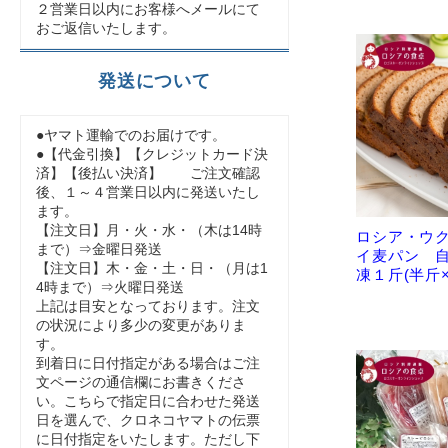
２営業日以内にお客様へメールにて
おご返信いたします。
発送について
●ヤマト運輸でのお届けです。
●【代金引換】【クレジットカード決
済】【後払い決済】 ご注文確認
後、１～４営業日以内に発送いたし
ます。
【注文日】月・火・水・（木は14時
ロシア・ウ
まで）⇒金曜日発送
イ麦パン 自
【注文日】木・金・土・日・（月は1
凍１斤(半斤
4時まで）⇒火曜日発送
上記は目安となっております。注文
の状況により多少の変更がありま
す。
到着日に日付指定がある場合はご注
文ページの通信欄にお書きくださ
い。こちらで指定日に合わせた発送
日を選んで、クロネコヤマトの伝票
に日付指定をいたします。ただし下