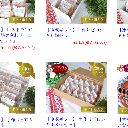
】 レストランの
【冷凍ギフト】手作りピロシ
【冷
種詰め合わせ「ロ
キ６個セット
キ８
セット」
¥2,137
(税込 ¥2,307)
¥6,856
(税込 ¥7,404)
【冷凍ギフト】 手作りピロシ
】 手作りピロシ
【常
キ１８個セット
ット
いな