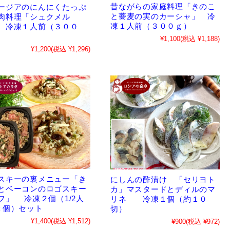
昔ながらの家庭料理「きのこ
ージアのにんにくたっぷ
と蕎麦の実のカーシャ」 冷
肉料理「シュクメル
凍１人前（３００ｇ）
 冷凍１人前（３００
¥1,100
(税込 ¥1,188)
¥1,200
(税込 ¥1,296)
スキーの裏メニュー「き
にしんの酢漬け 「セリヨト
とベーコンのロゴスキー
カ」マスタードとディルのマ
フ」 冷凍２個（1/2人
リネ 冷凍１個（約１０
２個）セット
切）
¥1,400
(税込 ¥1,512)
¥900
(税込 ¥972)