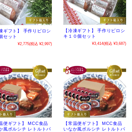
【冷凍ギフト】 手作りピロシ
凍ギフト】 手作りピロシ
キ１０個セット
個セット
¥3,414
(税込 ¥3,687)
¥2,775
(税込 ¥2,997)
温便ギフト】 MCC食品
【常温便ギフト】 MCC食品
か風ボルシチ レトルトパ
いなか風ボルシチ レトルトパ