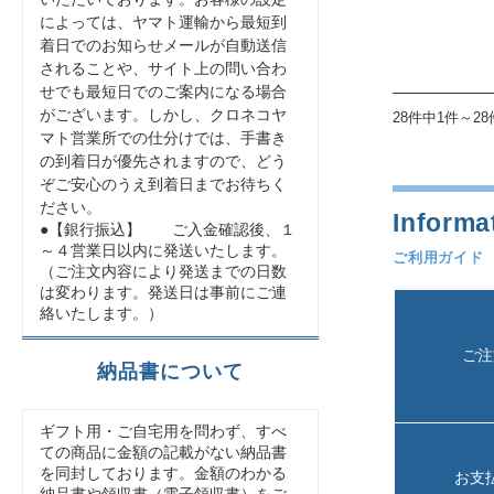
によっては、ヤマト運輸から最短到
着日でのお知らせメールが自動送信
されることや、サイト上の問い合わ
せでも最短日でのご案内になる場合
がございます。しかし、クロネコヤ
28件中1件～2
マト営業所での仕分けでは、手書き
の到着日が優先されますので、どう
ぞご安心のうえ到着日までお待ちく
ださい。
●【銀行振込】 ご入金確認後、１
～４営業日以内に発送いたします。
ご利用ガイド
（ご注文内容により発送までの日数
は変わります。発送日は事前にご連
絡いたします。）
ご注
納品書について
ギフト用・ご自宅用を問わず、すべ
ての商品に金額の記載がない納品書
を同封しております。金額のわかる
お支