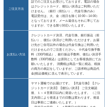
話でのご注文もお受けしております。電話の場合
はクレジットカード、後払い決済はご利用いただ
ご注文方法
けません。（銀行（前払い）、代金引換のみ）
電話受付は、火、金（祝日を除く10:00～14:00）
となっております。メール返信もそれに準じてお
りますが、できる限り対応いたします。
クレジットカード決済、代金引換、銀行振込（前
払い）、後払い決済がご利用いただけます。お届
け先がご自宅以外の場合は代金引換はご利用いた
だけませんのでご注意ください。 ※代金引換手数
お支払い方法
料（330円税込）、銀行振込手数料、後払い決済手
数料（330円税込）は原則としてお客様負担にてお
願いいたします。 消費税は商品一覧に税込、税抜
の両方の表記をしていますが、ご請求時は商品代
金(税込価格)に含んで表示しています。
ヤマト運輸でのお届けです。 【代金引換】【クレ
ジットカード決済】【後払い決済】 ご注文確認
後、１～４営業日以内に発送いたします。 （ご注
文内容により発送までの日数は変わります。発送
日は事前にご連絡いたします。）