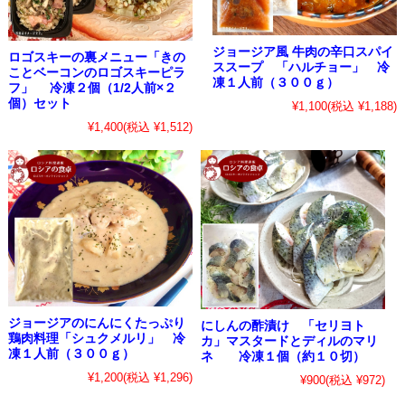
ジョージア風 牛肉の辛口スパイ
ロゴスキーの裏メニュー「きの
ススープ 「ハルチョー」 冷
ことベーコンのロゴスキーピラ
凍１人前（３００ｇ）
フ」 冷凍２個（1/2人前×２
個）セット
¥1,100
(税込 ¥1,188)
¥1,400
(税込 ¥1,512)
ジョージアのにんにくたっぷり
にしんの酢漬け 「セリヨト
鶏肉料理「シュクメルリ」 冷
カ」マスタードとディルのマリ
凍１人前（３００ｇ）
ネ 冷凍１個（約１０切）
¥1,200
(税込 ¥1,296)
¥900
(税込 ¥972)