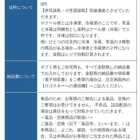
0円
送料について
【伊豆諸島・小笠原諸島】別途連絡とさせていた
だきます。
※クール便とは冷凍便、冷蔵便のことです。常温
と冷蔵は同梱包とし送料はクール便（冷蔵）で１
件です。冷凍は別口になります。
例）ひとつの注文内に冷凍、冷蔵、常温の３種類
の商品がある場合→冷凍便と冷蔵便の２件になり
ます。金額はレジで自動計算されます。
ギフト用もご自宅用も、すべて金額無しの納品書
でお入れしております。金額有の納品書や領収書
納品書について
（電子領収書）をご希望の場合は、注文画面内の
【ロゴスキーへの通信欄】へご記入ください。
食品のため、お客様のご都合による返品、交換の
ご要望はお受けできません。 不良品、誤品配送の
場合は責任をもって対処させていただきます。
＜返品・交換商品の取扱い＞
ご返品・交換（以下「返品等」といいます。）は
本商品に、よごれ、破損、その他瑕疵のある場
合、又は本商品がお客様がご注文された商品とは