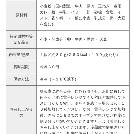
小麦粉（国内製造）牛肉 豚肉 玉ねぎ 春雨
カレー粉 牛乳 バター 卵 砂糖 食塩 イー
原材料
スト 香辛料 （一部に小麦・乳成分・卵・大豆
を含む）
特定原材料等
小麦・乳成分・卵・牛肉・豚肉・ 大豆
２８品目
内容量/熱量
１個／約８０ｇ/２６０kcal（１００gあたり）
賞味期限
冷凍３０日
保存方法
冷凍（－１８℃以下）
冷蔵庫に約半日移し自然解凍させ、お皿に移して
何もかけずに電子レンジで４０秒ほど加熱して下
さい（６００W）。冷たさを感じる場合はもう１
お召し上がり
０秒加熱してください。なお、電子レンジで加熱
方
後、さらに１８０℃のオーブンで焦げない程度に
約３分ほど焼いていただきますと、より美味しく
お召し上がりいただけます。冷蔵庫で解凍させた
ピロシキは１日以内にお召し上がりください。