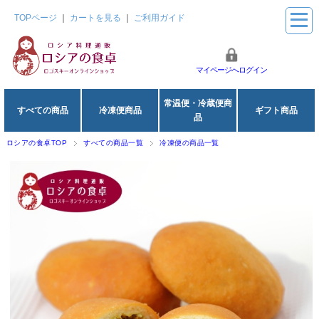
TOPページ
｜
カートを見る
｜
ご利用ガイド
マイページへログイン
常温便・冷蔵便商
すべての商品
冷凍便商品
ギフト商品
品
ロシアの食卓TOP
すべての商品一覧
冷凍便の商品一覧