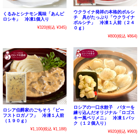
ウクライナ発祥の本格的ボルシ
くるみとシナモン風味「あんピ
チ 具がたっぷり「ウクライナ
ロシキ」 冷凍1個入り
ボルシチ」 冷凍１人前（２４
¥320
(税込 ¥345)
０ｇ）
¥800
(税込 ¥864)
ロシアの一口水餃子 バターを
ロシア伯爵家のごちそう「ビー
練り込んだオリジナル「ロゴス
フストロガノフ」 冷凍１人前
キー風ペリメニ」 冷凍１パッ
（１９０ｇ）
ク（１２個入り）
¥1,100
(税込 ¥1,188)
¥920
(税込 ¥993)