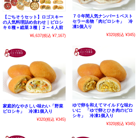
７０年間人気ナンバー１ベスト
【ごちそうセット】ロゴスキー
セラー名物「肉ピロシキ」 冷
の人気料理詰め合わせ｜ピロシ
凍1個入り
キ６種＋総菜３種｜２～４人前
¥320
(税込 ¥345)
¥6,637
(税込 ¥7,167)
ゆで卵を和えてマイルドな味わ
家庭的なやさしい味わい「野菜
いに 「ゆで卵とひき肉のピロ
ピロシキ」 冷凍1個入り
シキ」 冷凍1個入り
¥320
(税込 ¥345)
¥320
(税込 ¥345)