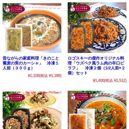
ロゴスキーの傑作オリジナル料
昔ながらの家庭料理「きのこと
理「ウズベク風ラム肉の辛口ピ
蕎麦の実のカーシャ」 冷凍１
ラフ」 冷凍２個（1/2人前×２
人前（３００ｇ）
個）セット
¥1,100
(税込 ¥1,188)
¥1,400
(税込 ¥1,512)