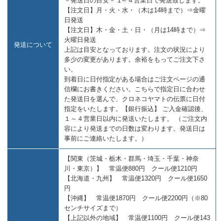
－発送日の目安－ 1～４営業日で発送致します。
【注文日】月・火・水・（木は14時まで）⇒金曜
日発送
【注文日】木・金・土・日・（月は14時まで）⇒
火曜日発送
発送について
上記は目安となっております。注文の状況により
多少の変更があります。余裕をもってご注文下さ
い。
到着日に日付指定がある場合はご注文ページの通
信欄にお書きください。こちらで指定日に合わせ
た発送日を選んで、クロネコヤマトの伝票に日付
指定をいたします。【銀行振込】 ご入金確認後、
１～４営業日以内に発送いたします。 （ご注文内
容により発送までの日数は変わります。発送日は
事前にご連絡いたします。）
【関東（茨城・栃木・群馬・埼玉・千葉・神奈
川・東京）】 常温便880円 クール便1210円
【北海道・九州】 常温便1320円 クール便1650
円
【沖縄】 常温便1870円 クール便2200円（※80
センチサイズまで）
【上記以外の地域】 常温便1100円 クール便143