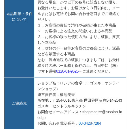
異なる場合、かつ以下の各号に該当しない限り、
お受けいたします。お届けから３日以内に、メー
返品期限・条件
ルまたはお電話でお問い合わせ窓口までご連絡く
について
ださい。
１．お客様の責任で汚れや破損が生じた本商品
２．お客様による注文の間違いによる本商品
３．お客様の誤った使用方法により、破損、変質
した本商品
４．嗜好の不一致等お客様のご都合により、返品
などを希望する本商品
なお、流通過程での破損につきましては、お受け
取り時の段ボール箱も保存の上、当日中に（株）
ヤマト運輸
0120-01-9625
へご連絡ください。
ショップ名：ロシアの食卓（ロゴスキーオンライ
ンショップ）
運営責任者：横地美香
所在地：〒154-0016東京都 世田谷区弦巻5-14-25ロ
ご連絡先
ゴスキーセントラルキッチン
お問合せメールアドレス：shopmaster@russian-fo
od.jp
お問い合わせ電話番号：
03-3428-7284