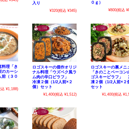
０ｇ）
入り
¥800
(税込 ¥8
¥320
(税込 ¥345)
庭料理「き
ロゴスキーの傑作オリジ
ロゴスキーの裏メニ
実のカーシ
ナル料理「ウズベク風ラ
「きのことベーコン
人前（３０
ム肉の辛口ピラフ」
ゴスキーピラフ」 
冷凍２個（1/2人前×２
凍２個（1/2人前×２
個）セット
セット
税込 ¥1,188)
¥1,400
(税込 ¥1,512)
¥1,400
(税込 ¥1,