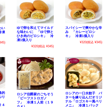
スパイシーで爽やかな辛
ゆで卵を和えてマイルド
わい
み 「カレーピロシ
な味わいに 「ゆで卵と
冷凍
キ」 冷凍1個入り
ひき肉のピロシキ」 冷
凍1個入り
¥320
(税込 ¥345)
45)
¥320
(税込 ¥345)
格的
ロシアの一口水餃子 バ
ロシア伯爵家のごちそう
ぷり
ターを練り込んだオリジ
「ビーフストロガノ
ナル「ロゴスキー風ペリ
フ」 冷凍１人前（１９
２４
メニ」 冷凍１パック
０ｇ）