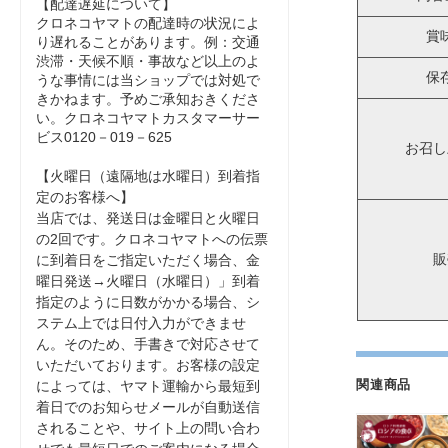
【配達遅延について】
クロネコヤマトの配達時の状況によ
賞
り遅れることがあります。例：交通
渋滞・天候不順・事故など以上のよ
保
うな事情には当ショップでは対処で
きかねます。予めご承知おきくださ
い。クロネコヤマトカスタマーサー
ビス0120－019－625
お召し
【火曜日（遠隔地は水曜日）到着指
定のお客様へ】
当店では、発送日は金曜日と火曜日
の2回です。クロネコヤマトへの伝票
販
に到着日をご指定いただく場合、金
曜日発送→火曜日（水曜日）」到着
指定のように日数がかかる場合、シ
ステム上では日付入力ができませ
ん。そのため、手書きで対応させて
いただいております。お客様の設定
関連商品
によっては、ヤマト運輸から最短到
着日でのお知らせメールが自動送信
されることや、サイト上の問い合わ