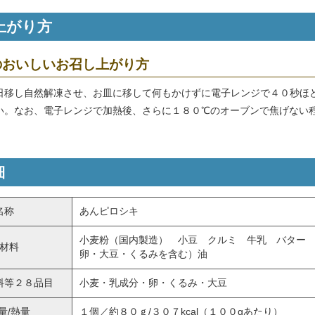
上がり方
のおいしいお召し上がり方
日移し自然解凍させ、お皿に移して何もかけずに電子レンジで４０秒ほ
い。なお、電子レンジで加熱後、さらに１８０℃のオーブンで焦げない
。
細
名称
あんピロシキ
小麦粉（国内製造） 小豆 クルミ 牛乳 バター
材料
卵・大豆・くるみを含む）油
料等２８品目
小麦・乳成分・卵・くるみ・大豆
量/熱量
１個／約８０ｇ/３０７kcal（１００gあたり）