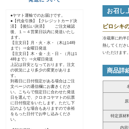
お召し
●ヤマト運輸でのお届けです。
●【代金引換】【クレジットカード決
ピロシキ
済】【後払い決済】 ご注文確認
後、１～４営業日以内に発送いたし
ます。
冷蔵庫に約半
【注文日】月・火・水・（木は14時
熱してくださ
まで）⇒金曜日発送
いただけます
【注文日】木・金・土・日・（月は1
4時まで）⇒火曜日発送
上記は目安となっております。注文
商品詳
の状況により多少の変更がありま
す。
到着日に日付指定がある場合はご注
文ページの通信欄にお書きくださ
い。こちらで指定日に合わせた発送
日を選んで、クロネコヤマトの伝票
原
に日付指定をいたします。ただし下
記のような場合もありますので余裕
をもった日付でお申し込みくださ
特定原材
い。
内容