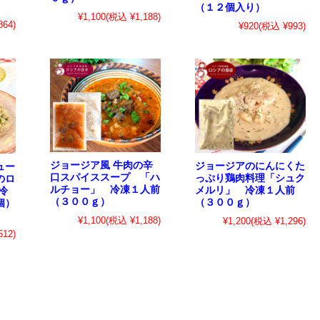
（１２個入り）
¥1,100
(税込 ¥1,188)
64)
¥920
(税込 ¥993)
ジョージア風 牛肉の辛
ジョージアのにんにくた
ュー
口スパイススープ 「ハ
っぷり鶏肉料理「シュク
のロ
ルチョー」 冷凍１人前
メルリ」 冷凍１人前
冷
（３００ｇ）
（３００ｇ）
個）
¥1,100
(税込 ¥1,188)
¥1,200
(税込 ¥1,296)
512)