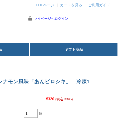
TOPページ
｜
カートを見る
｜
ご利用ガイド
マイページへログイン
品
ギフト商品
シナモン風味「あんピロシキ」 冷凍1
¥320
(税込 ¥345)
個