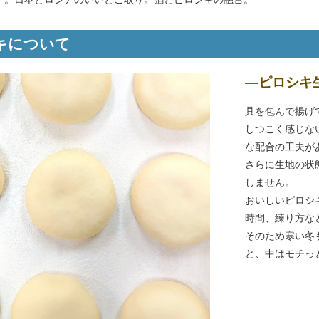
キについて
―ピロシキ
具を包んで揚げ
しつこく感じな
な配合の工夫が
さらに生地の状
しません。
おいしいピロシ
時間、練り方な
そのため寒い冬
と、中はモチっ