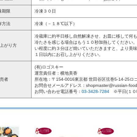
味期限
冷凍３０日
存方法
冷凍（－１８℃以下）
冷蔵庫に約半日移し自然解凍させ、お皿に移して何
冷たさを感じる場合はもう１０秒加熱してください
上がり方
い程度に約３分ほど焼いていただきますと、より美
１日以内にお召し上がりください。
(有)ロゴスキー
運営責任者：横地美香
売者
所在地：〒154-0016東京都 世田谷区弦巻5-14-2
お問合せメールアドレス：shopmaster@russian-food.
お問い合わせ電話番号：
03-3428-7284
※平日(１０