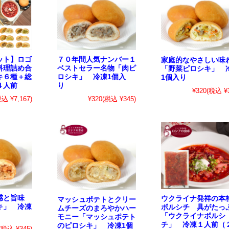
ット】ロゴ
７０年間人気ナンバー１
家庭的なやさしい味
料理詰め合
ベストセラー名物「肉ピ
「野菜ピロシキ」 
キ６種＋総
ロシキ」 冷凍1個入
1個入り
４人前
り
¥320
(税込 ¥3
税込 ¥7,167)
¥320
(税込 ¥345)
食感と旨味
ウクライナ発祥の本
マッシュポテトとクリー
キ」 冷凍
ボルシチ 具がたっ
ムチーズのまろやかハー
「ウクライナボルシ
モニー「マッシュポテト
チ」 冷凍１人前（
のピロシキ」 冷凍1個
(税込 ¥345)