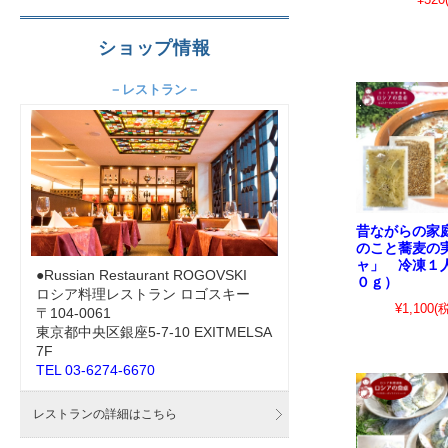
ショップ情報
－レストラン－
昔ながらの家
のこと蕎麦の
ャ」 冷凍１
●Russian Restaurant ROGOVSKI
０ｇ）
ロシア料理レストラン ロゴスキー
¥1,100
(
〒104-0061
東京都中央区銀座5-7-10 EXITMELSA
7F
TEL 03-6274-6670
レストランの詳細はこちら