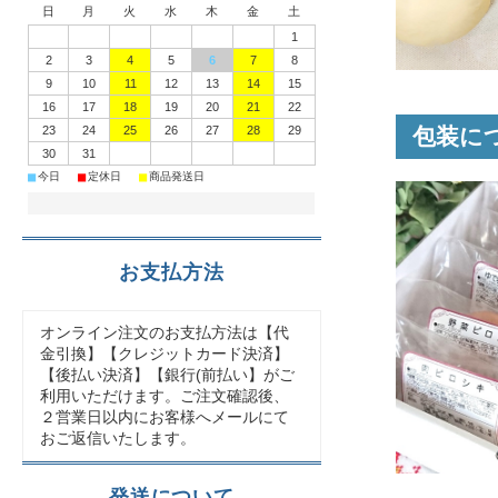
日
月
火
水
木
金
土
1
2
3
4
5
6
7
8
9
10
11
12
13
14
15
16
17
18
19
20
21
22
包装に
23
24
25
26
27
28
29
30
31
■
■
■
今日
定休日
商品発送日
お支払方法
オンライン注文のお支払方法は【代
金引換】【クレジットカード決済】
【後払い決済】【銀行(前払い】がご
利用いただけます。ご注文確認後、
２営業日以内にお客様へメールにて
おご返信いたします。
発送について