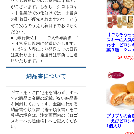
せでも最短日でのご案内になる場合
がございます。しかし、クロネコヤ
マト営業所での仕分けでは、手書き
の到着日が優先されますので、どう
ぞご安心のうえ到着日までお待ちく
ださい。
【ごちそうセ
●【銀行振込】 ご入金確認後、１
スキーの人気
～４営業日以内に発送いたします。
わせ｜ピロシ
（ご注文内容により発送までの日数
菜３種｜２～
は変わります。発送日は事前にご連
¥6,637
(
絡いたします。）
納品書について
ギフト用・ご自宅用を問わず、すべ
ての商品に金額の記載がない納品書
を同封しております。金額のわかる
納品書や領収書（電子領収書）をご
希望の場合は、注文画面内の【ロゴ
プリプリの
「えびピロシ
スキーへの通信欄】へご記入くださ
1個入り
い。
¥320