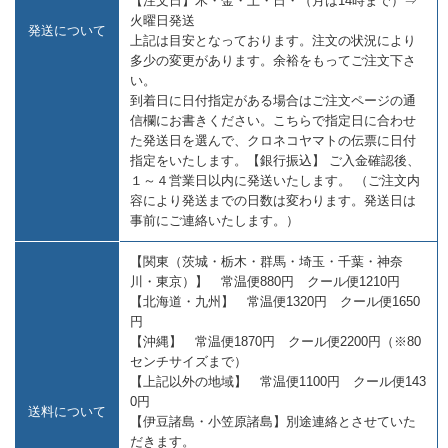
【注文日】木・金・土・日・（月は14時まで）⇒
火曜日発送
発送について
上記は目安となっております。注文の状況により
多少の変更があります。余裕をもってご注文下さ
い。
到着日に日付指定がある場合はご注文ページの通
信欄にお書きください。こちらで指定日に合わせ
た発送日を選んで、クロネコヤマトの伝票に日付
指定をいたします。【銀行振込】 ご入金確認後、
１～４営業日以内に発送いたします。 （ご注文内
容により発送までの日数は変わります。発送日は
事前にご連絡いたします。）
【関東（茨城・栃木・群馬・埼玉・千葉・神奈
川・東京）】 常温便880円 クール便1210円
【北海道・九州】 常温便1320円 クール便1650
円
【沖縄】 常温便1870円 クール便2200円（※80
センチサイズまで）
【上記以外の地域】 常温便1100円 クール便143
0円
送料について
【伊豆諸島・小笠原諸島】別途連絡とさせていた
だきます。