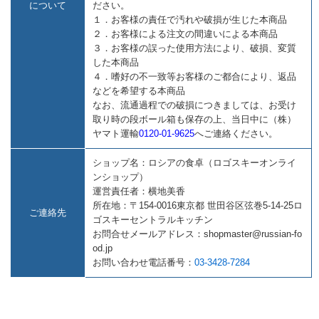
について
ださい。
１．お客様の責任で汚れや破損が生じた本商品
２．お客様による注文の間違いによる本商品
３．お客様の誤った使用方法により、破損、変質
した本商品
４．嗜好の不一致等お客様のご都合により、返品
などを希望する本商品
なお、流通過程での破損につきましては、お受け
取り時の段ボール箱も保存の上、当日中に（株）
ヤマト運輸
0120-01-9625
へご連絡ください。
ショップ名：ロシアの食卓（ロゴスキーオンライ
ンショップ）
運営責任者：横地美香
所在地：〒154-0016東京都 世田谷区弦巻5-14-25ロ
ご連絡先
ゴスキーセントラルキッチン
お問合せメールアドレス：shopmaster@russian-fo
od.jp
お問い合わせ電話番号：
03-3428-7284