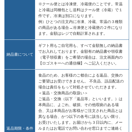
※クール便とは冷凍便、冷蔵便のことです。常温
と冷蔵は同梱包とし送料はクール便（冷蔵）で１
件です。冷凍は別口になります。
例）ひとつの注文内に冷凍、冷蔵、常温の３種類
の商品がある場合→冷凍便と冷蔵便の２件になり
ます。金額はレジで自動計算されます。
ギフト用もご自宅用も、すべて金額無しの納品書
でお入れしております。金額有の納品書や領収書
納品書について
（電子領収書）をご希望の場合は、注文画面内の
【ロゴスキーへの通信欄】へご記入ください。
食品のため、お客様のご都合による返品、交換の
ご要望はお受けできません。 不良品、誤品配送の
場合は責任をもって対処させていただきます。
＜返品・交換商品の取扱い＞
ご返品・交換（以下「返品等」といいます。）は
本商品に、よごれ、破損、その他瑕疵のある場
合、又は本商品がお客様がご注文された商品とは
異なる場合、かつ以下の各号に該当しない限り、
お受けいたします。お届けから３日以内に、メー
返品期限・条件
ルまたはお電話でお問い合わせ窓口までご連絡く