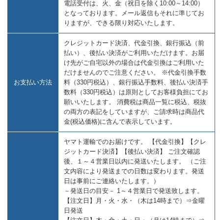
電話受付は、火、金（祝日を除く10:00～14:00）
となっております。メール返信もそれに準じてお
りますが、できる限り対応いたします。
クレジットカード決済、代金引換、銀行振込（前
払い）、後払い決済がご利用いただけます。お届
け先がご自宅以外の場合は代金引換はご利用いた
だけませんのでご注意ください。 ※代金引換手数
お支払い方法
料（330円税込）、銀行振込手数料、後払い決済手
数料（330円税込）は原則としてお客様負担にてお
願いいたします。 消費税は商品一覧に税込、税抜
の両方の表記をしていますが、ご請求時は商品代
金(税込価格)に含んで表示しています。
ヤマト運輸でのお届けです。 【代金引換】【クレ
ジットカード決済】【後払い決済】 ご注文確認
後、１～４営業日以内に発送いたします。 （ご注
文内容により発送までの日数は変わります。発送
日は事前にご連絡いたします。）
－発送日の目安－ 1～４営業日で発送致します。
【注文日】月・火・水・（木は14時まで）⇒金曜
日発送